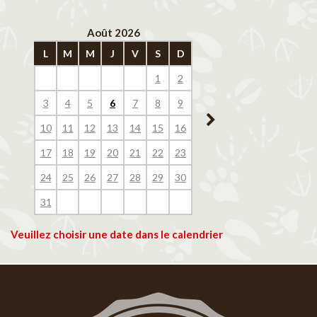
Août 2026
Septembre 202
L
M
M
J
V
S
D
L
M
M
J
V
1
2
1
2
3
4
3
4
5
6
7
8
9
7
8
9
10
11
10
11
12
13
14
15
16
14
15
16
17
18
17
18
19
20
21
22
23
21
22
23
24
25
24
25
26
27
28
29
30
28
29
30
31
Veuillez choisir une date dans le calendrier