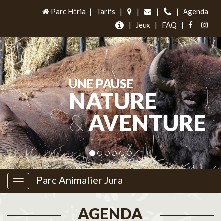
Parc Héria
|
Tarifs
|
|
|
|
Agenda
|
Jeux
|
FAQ
|
UNE PAUSE
NATURE
&
AVENTURE
Parc Animalier Jura
AGENDA