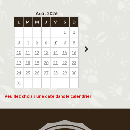
Août 2026
Septembre 202
L
M
M
J
V
S
D
L
M
M
J
V
1
2
1
2
3
4
3
4
5
6
7
8
9
7
8
9
10
11
10
11
12
13
14
15
16
14
15
16
17
18
17
18
19
20
21
22
23
21
22
23
24
25
24
25
26
27
28
29
30
28
29
30
31
Veuillez choisir une date dans le calendrier