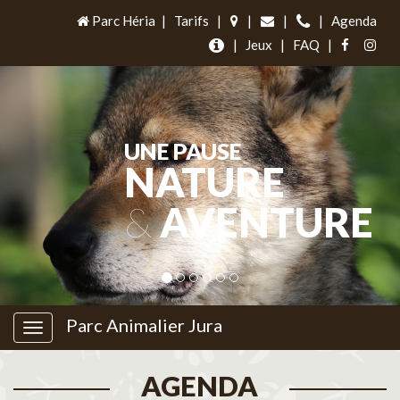
Parc Héria
|
Tarifs
|
|
|
|
Agenda
|
Jeux
|
FAQ
|
UNE PAUSE
NATURE
&
AVENTURE
Parc Animalier Jura
AGENDA