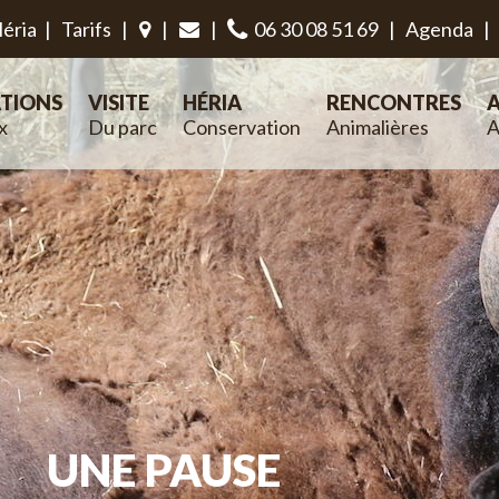
éria
|
Tarifs
|
|
|
06 30 08 51 69
|
Agenda
|
TIONS
VISITE
HÉRIA
RENCONTRES
A
x
Du parc
Conservation
Animalières
A
UNE PAUSE