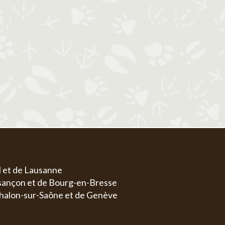
1
1
2
3
4
5
6
4
5
6
7
8
7
8
9
10
11
12
13
4
5
11
12
13
14
15
14
15
16
17
18
19
20
11
1
18
19
20
21
22
21
22
23
24
25
26
27
18
1
25
26
27
28
29
28
29
30
31
25
2
l et de Lausanne
esançon et de Bourg-en-Bresse
halon-sur-Saône et de Genève