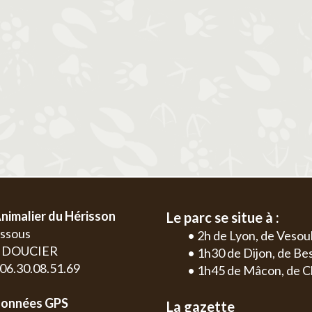
2
3
4
5
6
1
2
3
4
9
10
11
12
13
5
6
7
8
9
10
11
2
3
16
17
18
19
20
12
13
14
15
16
17
18
9
10
23
24
25
26
27
19
20
21
22
23
24
25
16
17
30
26
27
28
29
30
31
23
24
30
nimalier du Hérisson
Le parc se situe à :
essous
• 2h de Lyon, de Vesou
0 DOUCIER
• 1h30 de Dijon, de B
: 06.30.08.51.69
• 1h45 de Mâcon, de C
onnées GPS
La gazette