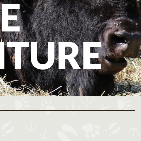
E
NTURE
ovembre 2026
Décembre 2026
M
J
V
S
D
L
M
M
J
V
S
D
L
M