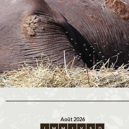
Août 2026
Sep
L
M
M
J
V
S
D
L
M