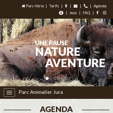
Parc Héria
|
Tarifs
|
|
|
|
Agenda
|
Jeux
|
FAQ
|
UNE PAUSE
NATURE
&
AVENTURE
Parc Animalier Jura
AGENDA