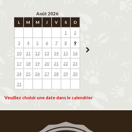
Août 2026
Septembre 202
L
M
M
J
V
S
D
L
M
M
J
V
1
2
1
2
3
4
3
4
5
6
7
8
9
7
8
9
10
11
10
11
12
13
14
15
16
14
15
16
17
18
17
18
19
20
21
22
23
21
22
23
24
25
24
25
26
27
28
29
30
28
29
30
31
Veuillez choisir une date dans le calendrier