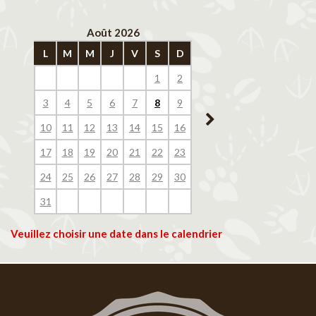
Août 2026
Septembre 202
L
M
M
J
V
S
D
L
M
M
J
V
1
2
1
2
3
4
3
4
5
6
7
8
9
7
8
9
10
11
10
11
12
13
14
15
16
14
15
16
17
18
17
18
19
20
21
22
23
21
22
23
24
25
24
25
26
27
28
29
30
28
29
30
31
Veuillez choisir une date dans le calendrier