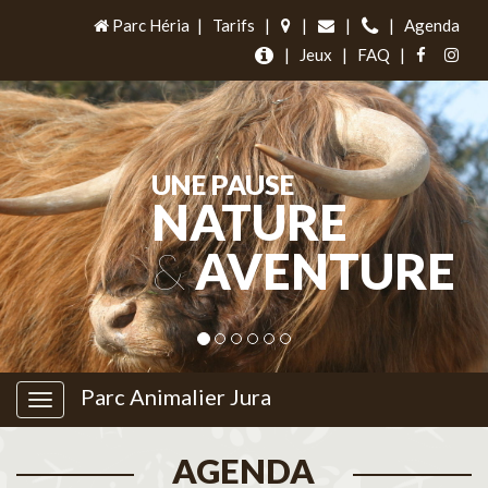
Parc Héria
|
Tarifs
|
|
|
|
Agenda
|
Jeux
|
FAQ
|
UNE PAUSE
NATURE
&
AVENTURE
Parc Animalier Jura
AGENDA