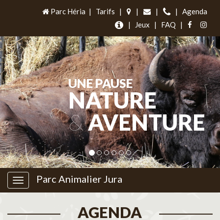
Parc Héria
|
Tarifs
|
|
|
|
Agenda
|
Jeux
|
FAQ
|
UNE PAUSE
NATURE
&
AVENTURE
Parc Animalier Jura
AGENDA