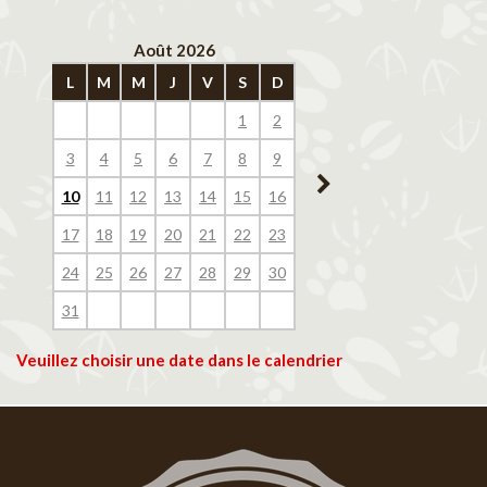
Août 2026
Septembre 202
L
M
M
J
V
S
D
L
M
M
J
V
1
2
1
2
3
4
3
4
5
6
7
8
9
7
8
9
10
11
10
11
12
13
14
15
16
14
15
16
17
18
17
18
19
20
21
22
23
21
22
23
24
25
24
25
26
27
28
29
30
28
29
30
31
Veuillez choisir une date dans le calendrier