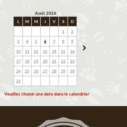
Août 2026
Septembre 202
L
M
M
J
V
S
D
L
M
M
J
V
1
2
1
2
3
4
3
4
5
6
7
8
9
7
8
9
10
11
10
11
12
13
14
15
16
14
15
16
17
18
17
18
19
20
21
22
23
21
22
23
24
25
24
25
26
27
28
29
30
28
29
30
31
Veuillez choisir une date dans le calendrier