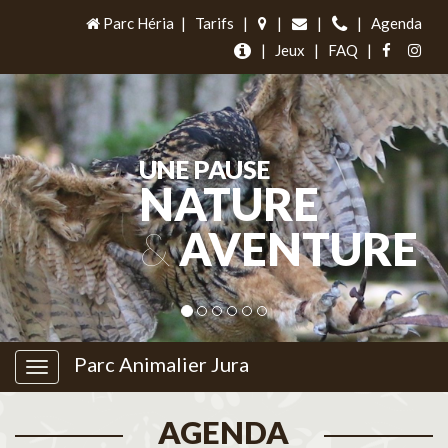
Parc Héria
|
Tarifs
|
|
|
|
Agenda
|
Jeux
|
FAQ
|
UNE PAUSE
NATURE
&
AVENTURE
Parc Animalier Jura
AGENDA