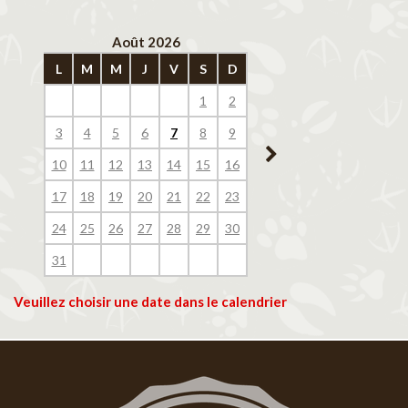
Août 2026
Septembre 202
L
M
M
J
V
S
D
L
M
M
J
V
1
2
1
2
3
4
3
4
5
6
7
8
9
7
8
9
10
11
10
11
12
13
14
15
16
14
15
16
17
18
17
18
19
20
21
22
23
21
22
23
24
25
24
25
26
27
28
29
30
28
29
30
31
Veuillez choisir une date dans le calendrier