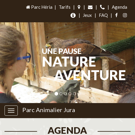
Parc Héria
|
Tarifs
|
|
|
|
Agenda
|
Jeux
|
FAQ
|
UNE PAUSE
NATURE
&
AVENTURE
Parc Animalier Jura
AGENDA