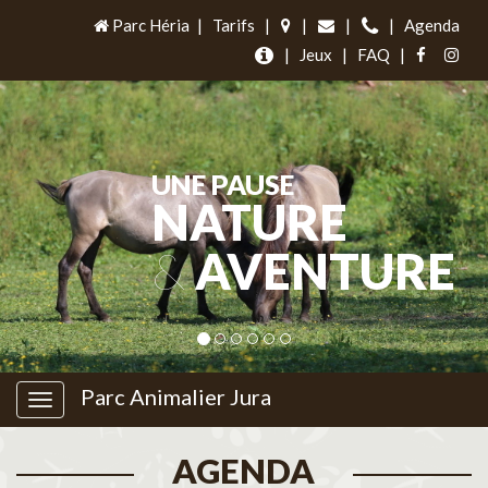
Parc Héria
|
Tarifs
|
|
|
|
Agenda
|
Jeux
|
FAQ
|
UNE PAUSE
NATURE
&
AVENTURE
Parc Animalier Jura
AGENDA