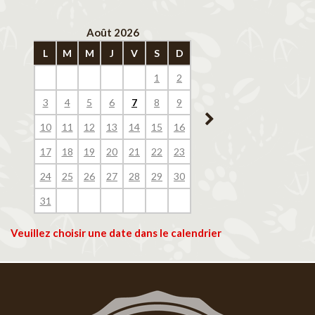
Août 2026
Septembre 202
L
M
M
J
V
S
D
L
M
M
J
V
1
2
1
2
3
4
3
4
5
6
7
8
9
7
8
9
10
11
10
11
12
13
14
15
16
14
15
16
17
18
17
18
19
20
21
22
23
21
22
23
24
25
24
25
26
27
28
29
30
28
29
30
31
Veuillez choisir une date dans le calendrier