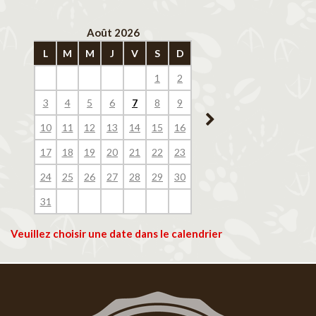
Août 2026
Septembre 202
L
M
M
J
V
S
D
L
M
M
J
V
1
2
1
2
3
4
3
4
5
6
7
8
9
7
8
9
10
11
10
11
12
13
14
15
16
14
15
16
17
18
17
18
19
20
21
22
23
21
22
23
24
25
24
25
26
27
28
29
30
28
29
30
31
Veuillez choisir une date dans le calendrier