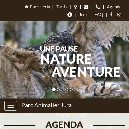
Parc Héria
|
Tarifs
|
|
|
|
Agenda
|
Jeux
|
FAQ
|
UNE PAUSE
NATURE
&
AVENTURE
Parc Animalier Jura
AGENDA