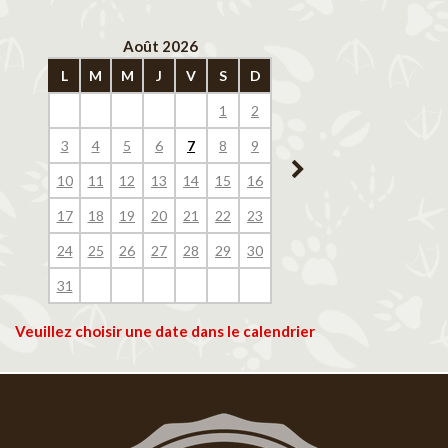
Août 2026
Septembre 202
L
M
M
J
V
S
D
L
M
M
J
V
1
2
1
2
3
4
3
4
5
6
7
8
9
7
8
9
10
11
10
11
12
13
14
15
16
14
15
16
17
18
17
18
19
20
21
22
23
21
22
23
24
25
24
25
26
27
28
29
30
28
29
30
31
Veuillez choisir une date dans le calendrier