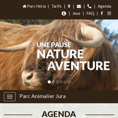
Parc Héria
|
Tarifs
|
|
|
|
Agenda
|
Jeux
|
FAQ
|
UNE PAUSE
NATURE
&
AVENTURE
Parc Animalier Jura
AGENDA