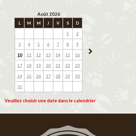
Août 2026
Septembre 202
L
M
M
J
V
S
D
L
M
M
J
V
1
2
1
2
3
4
3
4
5
6
7
8
9
7
8
9
10
11
10
11
12
13
14
15
16
14
15
16
17
18
17
18
19
20
21
22
23
21
22
23
24
25
24
25
26
27
28
29
30
28
29
30
31
Veuillez choisir une date dans le calendrier