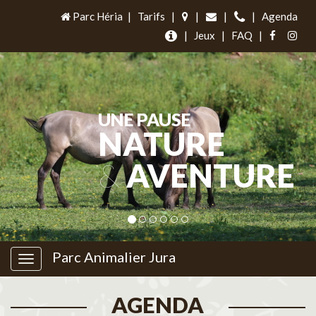
Parc Héria
|
Tarifs
|
|
|
|
Agenda
|
Jeux
|
FAQ
|
UNE PAUSE
NATURE
&
AVENTURE
Parc Animalier Jura
AGENDA