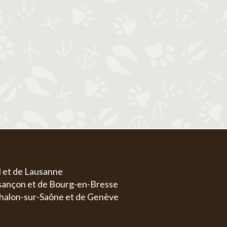
1
1
2
3
4
5
6
4
5
6
7
8
7
8
9
10
11
12
13
4
5
11
12
13
14
15
14
15
16
17
18
19
20
11
1
18
19
20
21
22
21
22
23
24
25
26
27
18
1
25
26
27
28
29
28
29
30
31
25
2
l et de Lausanne
esançon et de Bourg-en-Bresse
halon-sur-Saône et de Genève