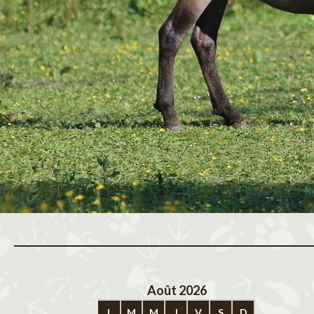
Août 2026
Sep
L
M
M
J
V
S
D
L
M