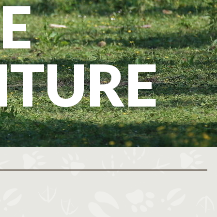
E
NTURE
ovembre 2026
Décembre 2026
M
J
V
S
D
L
M
M
J
V
S
D
L
M