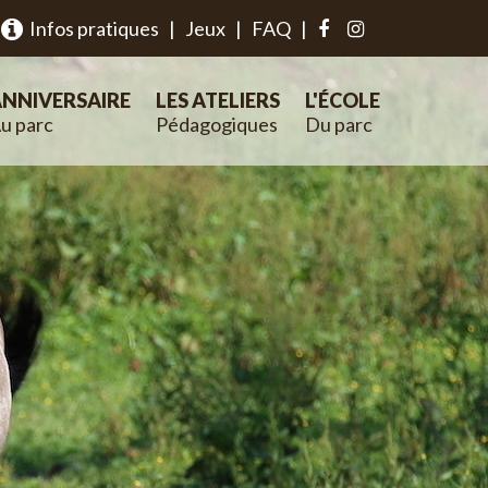
Infos pratiques
|
Jeux
|
FAQ
|
NNIVERSAIRE
LES ATELIERS
L'ÉCOLE
u parc
Pédagogiques
Du parc