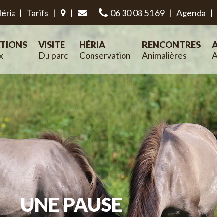
éria
|
Tarifs
|
|
|
06 30 08 51 69
|
Agenda
|
TIONS
VISITE
HÉRIA
RENCONTRES
A
x
Du parc
Conservation
Animalières
A
UNE PAUSE