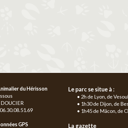
2
3
4
5
6
1
2
3
4
9
10
11
12
13
5
6
7
8
9
10
11
2
3
16
17
18
19
20
12
13
14
15
16
17
18
9
10
23
24
25
26
27
19
20
21
22
23
24
25
16
17
30
26
27
28
29
30
31
23
24
30
nimalier du Hérisson
Le parc se situe à :
essous
• 2h de Lyon, de Vesou
0 DOUCIER
• 1h30 de Dijon, de B
: 06.30.08.51.69
• 1h45 de Mâcon, de C
onnées GPS
La gazette