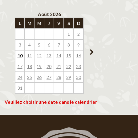
Août 2026
Septembre 202
L
M
M
J
V
S
D
L
M
M
J
V
1
2
1
2
3
4
3
4
5
6
7
8
9
7
8
9
10
11
10
11
12
13
14
15
16
14
15
16
17
18
17
18
19
20
21
22
23
21
22
23
24
25
24
25
26
27
28
29
30
28
29
30
31
Veuillez choisir une date dans le calendrier