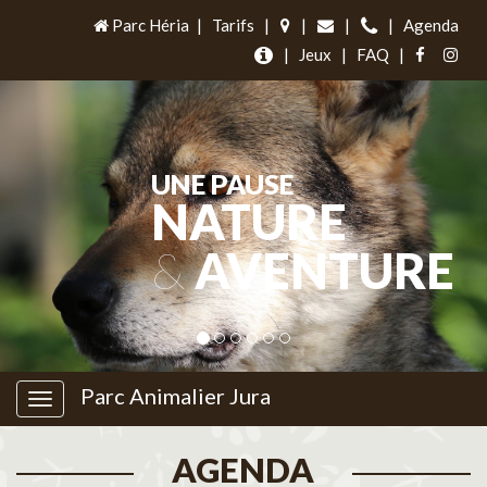
Parc Héria
|
Tarifs
|
|
|
|
Agenda
|
Jeux
|
FAQ
|
UNE PAUSE
NATURE
&
AVENTURE
Parc Animalier Jura
AGENDA