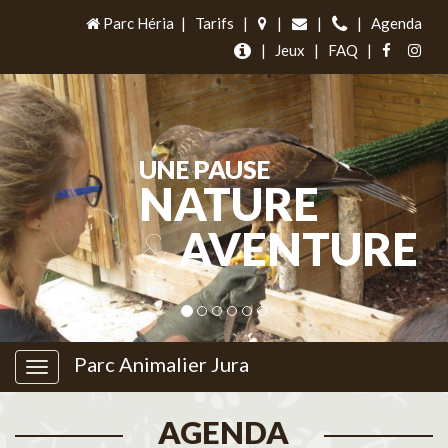
Parc Héria
|
Tarifs
|
|
|
|
Agenda
|
Jeux
|
FAQ
|
UNE PAUSE
NATURE
&
AVENTURE
Parc Animalier Jura
AGENDA