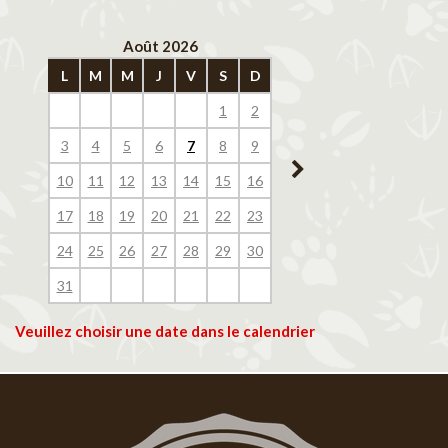
Août 2026
Septembre 202
L
M
M
J
V
S
D
L
M
M
J
V
1
2
1
2
3
4
3
4
5
6
7
8
9
7
8
9
10
11
10
11
12
13
14
15
16
14
15
16
17
18
17
18
19
20
21
22
23
21
22
23
24
25
24
25
26
27
28
29
30
28
29
30
31
Veuillez choisir une date dans le calendrier