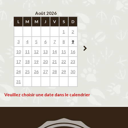
Août 2026
Septembre 202
L
M
M
J
V
S
D
L
M
M
J
V
1
2
1
2
3
4
3
4
5
6
7
8
9
7
8
9
10
11
10
11
12
13
14
15
16
14
15
16
17
18
17
18
19
20
21
22
23
21
22
23
24
25
24
25
26
27
28
29
30
28
29
30
31
Veuillez choisir une date dans le calendrier