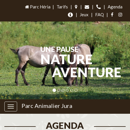
Parc Héria
|
Tarifs
|
|
|
|
Agenda
|
Jeux
|
FAQ
|
UNE PAUSE
NATURE
&
AVENTURE
Parc Animalier Jura
AGENDA