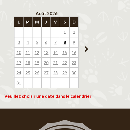
Août 2026
Septembre 202
L
M
M
J
V
S
D
L
M
M
J
V
1
2
1
2
3
4
3
4
5
6
7
8
9
7
8
9
10
11
10
11
12
13
14
15
16
14
15
16
17
18
17
18
19
20
21
22
23
21
22
23
24
25
24
25
26
27
28
29
30
28
29
30
31
Veuillez choisir une date dans le calendrier