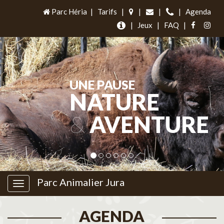
Parc Héria
|
Tarifs
|
|
|
|
Agenda
|
Jeux
|
FAQ
|
UNE PAUSE
NATURE
&
AVENTURE
Parc Animalier Jura
AGENDA