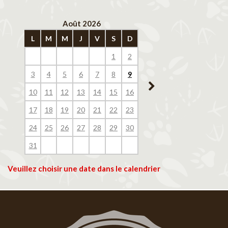
Août 2026
Septembre 202
L
M
M
J
V
S
D
L
M
M
J
V
1
2
1
2
3
4
3
4
5
6
7
8
9
7
8
9
10
11
10
11
12
13
14
15
16
14
15
16
17
18
17
18
19
20
21
22
23
21
22
23
24
25
24
25
26
27
28
29
30
28
29
30
31
Veuillez choisir une date dans le calendrier