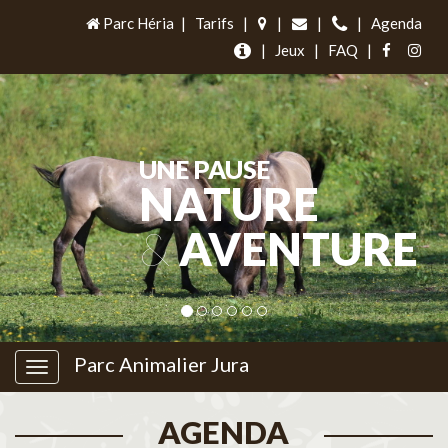
Parc Héria
|
Tarifs
|
|
|
|
Agenda
|
Jeux
|
FAQ
|
UNE PAUSE
NATURE
&
AVENTURE
Parc Animalier Jura
AGENDA