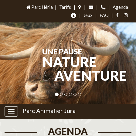
Parc Héria
|
Tarifs
|
|
|
|
Agenda
|
Jeux
|
FAQ
|
UNE PAUSE
NATURE
&
AVENTURE
Parc Animalier Jura
AGENDA