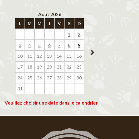
Août 2026
Septembre 202
L
M
M
J
V
S
D
L
M
M
J
V
1
2
1
2
3
4
3
4
5
6
7
8
9
7
8
9
10
11
10
11
12
13
14
15
16
14
15
16
17
18
17
18
19
20
21
22
23
21
22
23
24
25
24
25
26
27
28
29
30
28
29
30
31
Veuillez choisir une date dans le calendrier