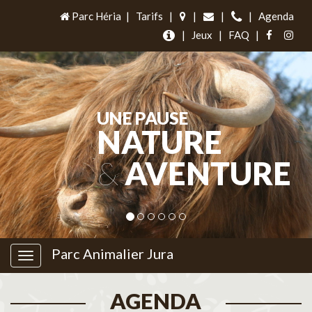
Parc Héria
|
Tarifs
|
|
|
|
Agenda
|
Jeux
|
FAQ
|
UNE PAUSE
NATURE
&
AVENTURE
Parc Animalier Jura
AGENDA