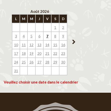
Août 2026
Septembre 202
L
M
M
J
V
S
D
L
M
M
J
V
1
2
1
2
3
4
3
4
5
6
7
8
9
7
8
9
10
11
10
11
12
13
14
15
16
14
15
16
17
18
17
18
19
20
21
22
23
21
22
23
24
25
24
25
26
27
28
29
30
28
29
30
31
Veuillez choisir une date dans le calendrier