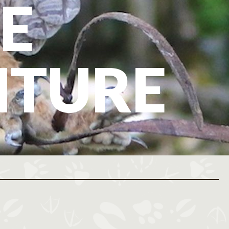
E
NTURE
ovembre 2026
Décembre 2026
M
J
V
S
D
L
M
M
J
V
S
D
L
M