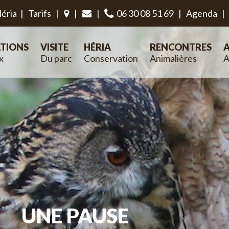
éria
|
Tarifs
|
|
|
06 30 08 51 69
|
Agenda
|
TIONS
VISITE
HÉRIA
RENCONTRES
A
x
Du parc
Conservation
Animalières
A
UNE PAUSE