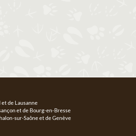
1
1
2
3
4
5
6
4
5
6
7
8
7
8
9
10
11
12
13
4
5
11
12
13
14
15
14
15
16
17
18
19
20
11
1
18
19
20
21
22
21
22
23
24
25
26
27
18
1
25
26
27
28
29
28
29
30
31
25
2
l et de Lausanne
esançon et de Bourg-en-Bresse
halon-sur-Saône et de Genève