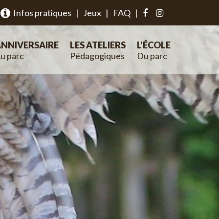
Infos pratiques
|
Jeux
|
FAQ
|
NNIVERSAIRE
LES ATELIERS
L'ÉCOLE
u parc
Pédagogiques
Du parc