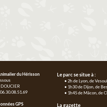
2
3
4
5
6
1
2
3
4
9
10
11
12
13
5
6
7
8
9
10
11
2
3
16
17
18
19
20
12
13
14
15
16
17
18
9
10
23
24
25
26
27
19
20
21
22
23
24
25
16
17
30
26
27
28
29
30
31
23
24
30
nimalier du Hérisson
Le parc se situe à :
essous
• 2h de Lyon, de Vesou
0 DOUCIER
• 1h30 de Dijon, de B
: 06.30.08.51.69
• 1h45 de Mâcon, de C
onnées GPS
La gazette