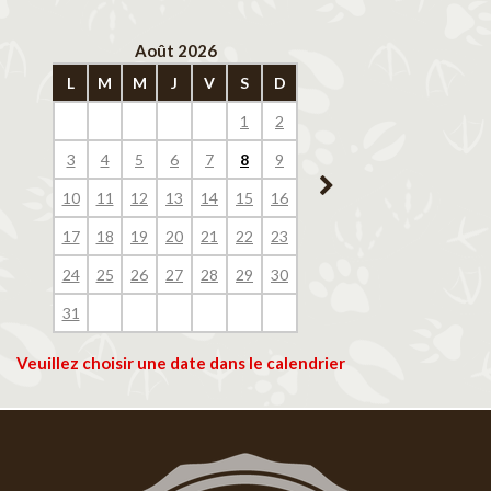
Août 2026
Septembre 202
L
M
M
J
V
S
D
L
M
M
J
V
1
2
1
2
3
4
3
4
5
6
7
8
9
7
8
9
10
11
10
11
12
13
14
15
16
14
15
16
17
18
17
18
19
20
21
22
23
21
22
23
24
25
24
25
26
27
28
29
30
28
29
30
31
Veuillez choisir une date dans le calendrier