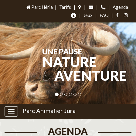
Parc Héria
|
Tarifs
|
|
|
|
Agenda
|
Jeux
|
FAQ
|
UNE PAUSE
NATURE
&
AVENTURE
Parc Animalier Jura
AGENDA