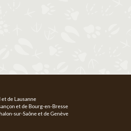
1
1
2
3
4
5
6
4
5
6
7
8
7
8
9
10
11
12
13
4
5
11
12
13
14
15
14
15
16
17
18
19
20
11
1
18
19
20
21
22
21
22
23
24
25
26
27
18
1
25
26
27
28
29
28
29
30
31
25
2
l et de Lausanne
esançon et de Bourg-en-Bresse
halon-sur-Saône et de Genève