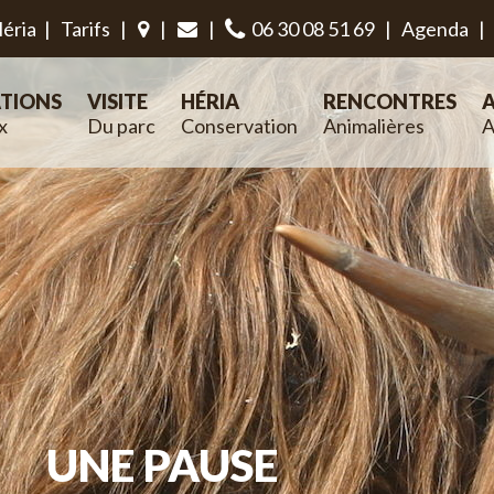
éria
|
Tarifs
|
|
|
06 30 08 51 69
|
Agenda
|
TIONS
VISITE
HÉRIA
RENCONTRES
A
x
Du parc
Conservation
Animalières
A
UNE PAUSE