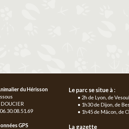
2
3
4
5
6
1
2
3
4
9
10
11
12
13
5
6
7
8
9
10
11
2
3
16
17
18
19
20
12
13
14
15
16
17
18
9
10
23
24
25
26
27
19
20
21
22
23
24
25
16
17
30
26
27
28
29
30
31
23
24
30
nimalier du Hérisson
Le parc se situe à :
essous
• 2h de Lyon, de Vesou
0 DOUCIER
• 1h30 de Dijon, de B
: 06.30.08.51.69
• 1h45 de Mâcon, de C
onnées GPS
La gazette