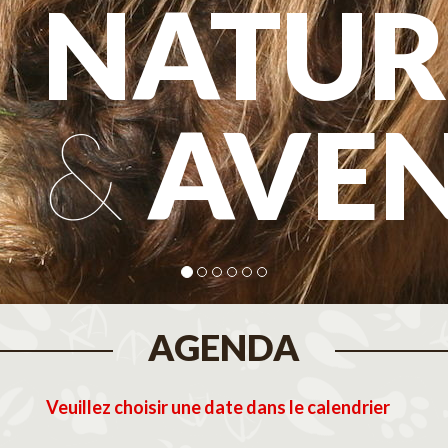
NATUR
&
AVE
AGENDA
Veuillez choisir une date dans le calendrier
tembre 2026
Octobre 2026
N
M
J
V
S
D
L
M
M
J
V
S
D
L
M