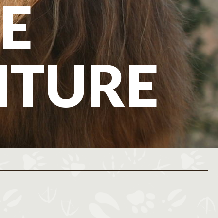
E
NTURE
ovembre 2026
Décembre 2026
M
J
V
S
D
L
M
M
J
V
S
D
L
M