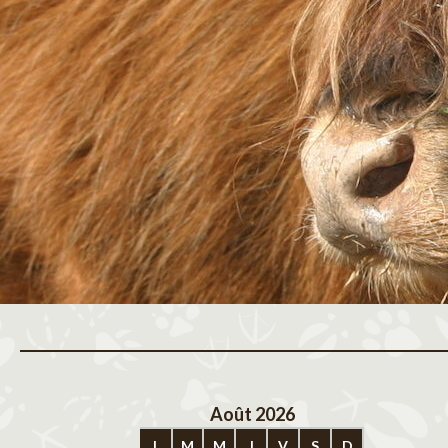
Août 2026
Sep
L
M
M
J
V
S
D
L
M