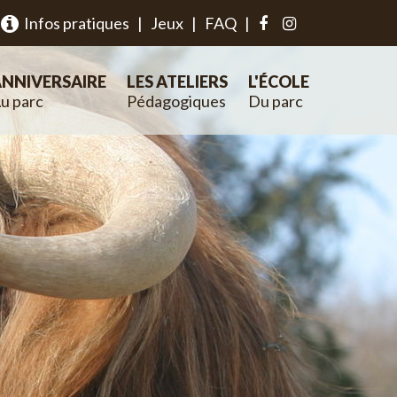
Infos pratiques
|
Jeux
|
FAQ
|
NNIVERSAIRE
LES ATELIERS
L'ÉCOLE
u parc
Pédagogiques
Du parc