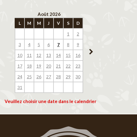
Août 2026
Septembre 202
L
M
M
J
V
S
D
L
M
M
J
V
1
2
1
2
3
4
3
4
5
6
7
8
9
7
8
9
10
11
10
11
12
13
14
15
16
14
15
16
17
18
17
18
19
20
21
22
23
21
22
23
24
25
24
25
26
27
28
29
30
28
29
30
31
Veuillez choisir une date dans le calendrier