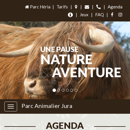
Parc Héria
|
Tarifs
|
|
|
|
Agenda
|
Jeux
|
FAQ
|
UNE PAUSE
NATURE
&
AVENTURE
Parc Animalier Jura
AGENDA