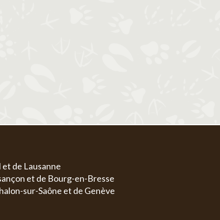
1
1
2
3
4
5
6
4
5
6
7
8
7
8
9
10
11
12
13
4
5
11
12
13
14
15
14
15
16
17
18
19
20
11
1
18
19
20
21
22
21
22
23
24
25
26
27
18
1
25
26
27
28
29
28
29
30
31
25
2
l et de Lausanne
esançon et de Bourg-en-Bresse
halon-sur-Saône et de Genève