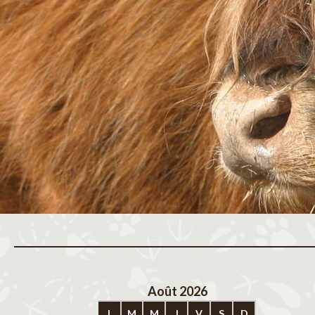
Août 2026
Sep
L
M
M
J
V
S
D
L
M