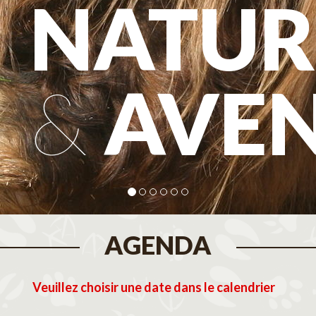
NATUR
&
AVE
AGENDA
Veuillez choisir une date dans le calendrier
tembre 2026
Octobre 2026
N
M
J
V
S
D
L
M
M
J
V
S
D
L
M