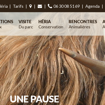
éria
|
Tarifs
|
|
|
06 30 08 51 69
|
Agenda
|
TIONS
VISITE
HÉRIA
RENCONTRES
A
x
Du parc
Conservation
Animalières
A
UNE PAUSE