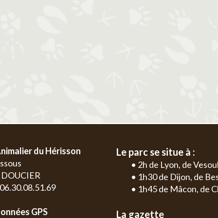
2
3
4
5
6
1
2
3
4
9
10
11
12
13
5
6
7
8
9
10
11
2
3
16
17
18
19
20
12
13
14
15
16
17
18
9
10
23
24
25
26
27
19
20
21
22
23
24
25
16
17
30
26
27
28
29
30
31
23
24
30
nimalier du Hérisson
Le parc se situe à :
essous
• 2h de Lyon, de Vesou
0 DOUCIER
• 1h30 de Dijon, de B
: 06.30.08.51.69
• 1h45 de Mâcon, de C
onnées GPS
La gazette