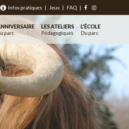
Infos pratiques
|
Jeux
|
FAQ
|
NNIVERSAIRE
LES ATELIERS
L'ÉCOLE
u parc
Pédagogiques
Du parc