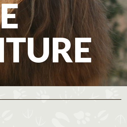
E
NTURE
ovembre 2026
Décembre 2026
M
J
V
S
D
L
M
M
J
V
S
D
L
M