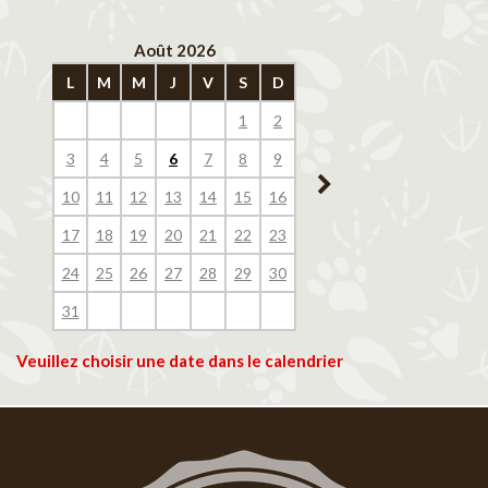
Août 2026
Septembre 202
L
M
M
J
V
S
D
L
M
M
J
V
1
2
1
2
3
4
3
4
5
6
7
8
9
7
8
9
10
11
10
11
12
13
14
15
16
14
15
16
17
18
17
18
19
20
21
22
23
21
22
23
24
25
24
25
26
27
28
29
30
28
29
30
31
Veuillez choisir une date dans le calendrier