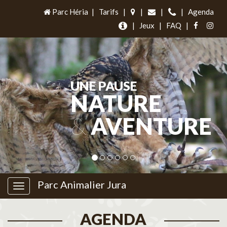
Parc Héria
|
Tarifs
|
|
|
|
Agenda
|
Jeux
|
FAQ
|
UNE PAUSE
NATURE
&
AVENTURE
Parc Animalier Jura
AGENDA