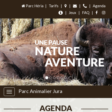
Parc Héria
|
Tarifs
|
|
|
|
Agenda
|
Jeux
|
FAQ
|
UNE PAUSE
NATURE
&
AVENTURE
Parc Animalier Jura
AGENDA