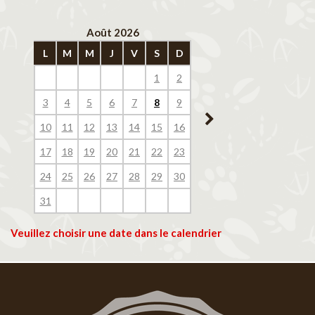
Août 2026
Septembre 202
L
M
M
J
V
S
D
L
M
M
J
V
1
2
1
2
3
4
3
4
5
6
7
8
9
7
8
9
10
11
10
11
12
13
14
15
16
14
15
16
17
18
17
18
19
20
21
22
23
21
22
23
24
25
24
25
26
27
28
29
30
28
29
30
31
Veuillez choisir une date dans le calendrier