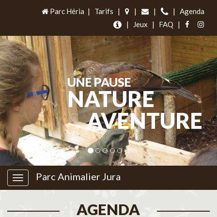
Parc Héria
|
Tarifs
|
|
|
|
Agenda
|
Jeux
|
FAQ
|
UNE PAUSE
NATURE
&
AVENTURE
Parc Animalier Jura
AGENDA