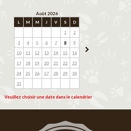
Août 2026
Septembre 202
L
M
M
J
V
S
D
L
M
M
J
V
1
2
1
2
3
4
3
4
5
6
7
8
9
7
8
9
10
11
10
11
12
13
14
15
16
14
15
16
17
18
17
18
19
20
21
22
23
21
22
23
24
25
24
25
26
27
28
29
30
28
29
30
31
Veuillez choisir une date dans le calendrier