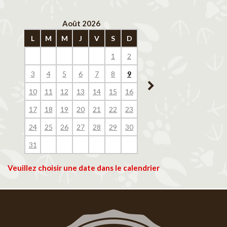
Août 2026
Septembre 202
L
M
M
J
V
S
D
L
M
M
J
V
1
2
1
2
3
4
3
4
5
6
7
8
9
7
8
9
10
11
10
11
12
13
14
15
16
14
15
16
17
18
17
18
19
20
21
22
23
21
22
23
24
25
24
25
26
27
28
29
30
28
29
30
31
Veuillez choisir une date dans le calendrier