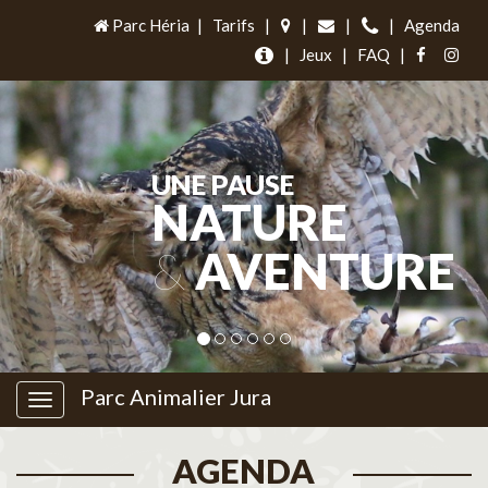
Parc Héria
|
Tarifs
|
|
|
|
Agenda
|
Jeux
|
FAQ
|
UNE PAUSE
NATURE
&
AVENTURE
Parc Animalier Jura
AGENDA