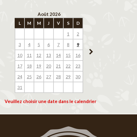
Août 2026
Septembre 202
L
M
M
J
V
S
D
L
M
M
J
V
1
2
1
2
3
4
3
4
5
6
7
8
9
7
8
9
10
11
10
11
12
13
14
15
16
14
15
16
17
18
17
18
19
20
21
22
23
21
22
23
24
25
24
25
26
27
28
29
30
28
29
30
31
Veuillez choisir une date dans le calendrier