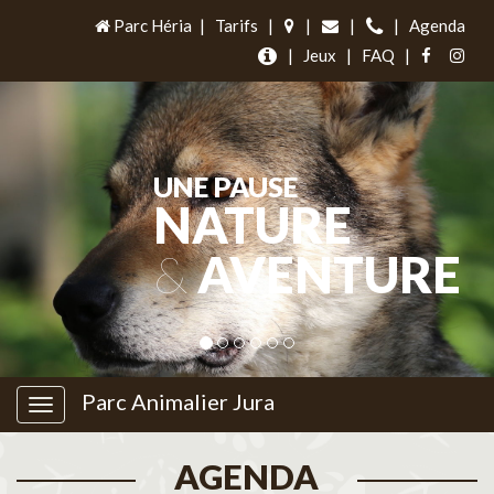
Parc Héria
|
Tarifs
|
|
|
|
Agenda
|
Jeux
|
FAQ
|
UNE PAUSE
NATURE
&
AVENTURE
Parc Animalier Jura
AGENDA