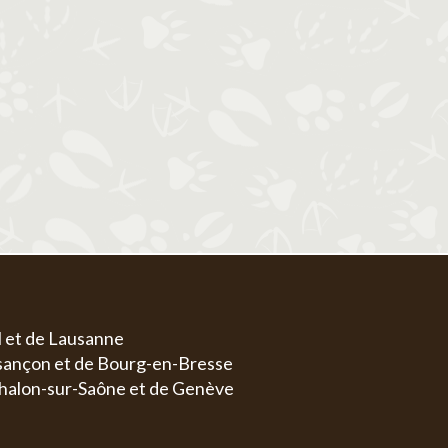
1
1
2
3
4
5
6
4
5
6
7
8
7
8
9
10
11
12
13
4
5
11
12
13
14
15
14
15
16
17
18
19
20
11
1
18
19
20
21
22
21
22
23
24
25
26
27
18
1
25
26
27
28
29
28
29
30
31
25
2
l et de Lausanne
esançon et de Bourg-en-Bresse
halon-sur-Saône et de Genève