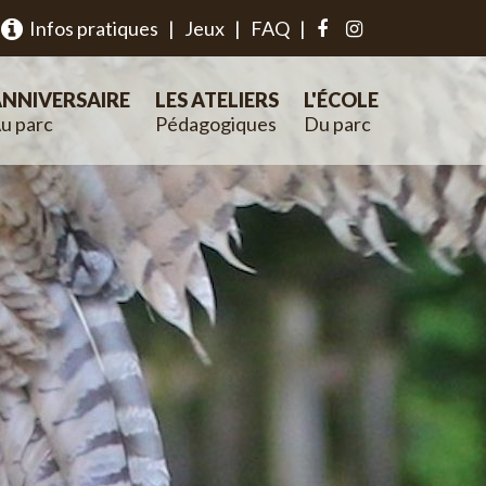
Infos pratiques
|
Jeux
|
FAQ
|
NNIVERSAIRE
LES ATELIERS
L'ÉCOLE
u parc
Pédagogiques
Du parc