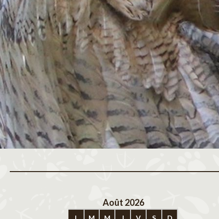
Août 2026
Sep
L
M
M
J
V
S
D
L
M