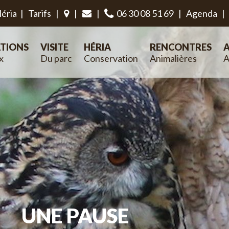
éria
|
Tarifs
|
|
|
06 30 08 51 69
|
Agenda
|
TIONS
VISITE
HÉRIA
RENCONTRES
A
x
Du parc
Conservation
Animalières
A
UNE PAUSE