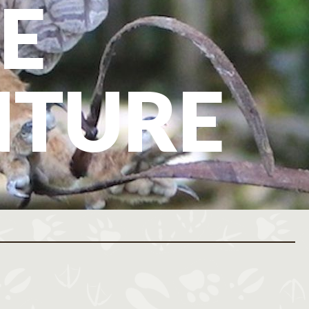
E
NTURE
ovembre 2026
Décembre 2026
M
J
V
S
D
L
M
M
J
V
S
D
L
M