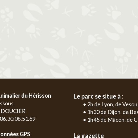
2
3
4
5
6
1
2
3
4
9
10
11
12
13
5
6
7
8
9
10
11
2
3
16
17
18
19
20
12
13
14
15
16
17
18
9
10
23
24
25
26
27
19
20
21
22
23
24
25
16
17
30
26
27
28
29
30
31
23
24
30
nimalier du Hérisson
Le parc se situe à :
essous
• 2h de Lyon, de Vesou
0 DOUCIER
• 1h30 de Dijon, de B
: 06.30.08.51.69
• 1h45 de Mâcon, de C
onnées GPS
La gazette