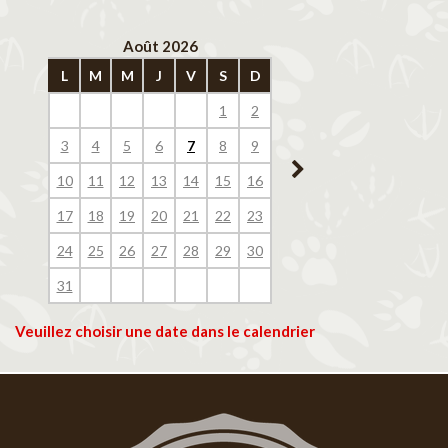
Août 2026
Septembre 202
L
M
M
J
V
S
D
L
M
M
J
V
1
2
1
2
3
4
3
4
5
6
7
8
9
7
8
9
10
11
10
11
12
13
14
15
16
14
15
16
17
18
17
18
19
20
21
22
23
21
22
23
24
25
24
25
26
27
28
29
30
28
29
30
31
Veuillez choisir une date dans le calendrier