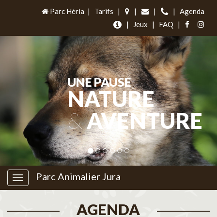
Parc Héria
|
Tarifs
|
|
|
|
Agenda
|
Jeux
|
FAQ
|
UNE PAUSE
NATURE
&
AVENTURE
Parc Animalier Jura
AGENDA