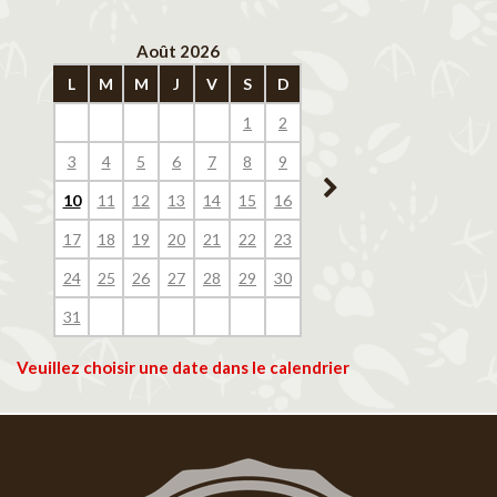
Août 2026
Septembre 202
L
M
M
J
V
S
D
L
M
M
J
V
1
2
1
2
3
4
3
4
5
6
7
8
9
7
8
9
10
11
10
11
12
13
14
15
16
14
15
16
17
18
17
18
19
20
21
22
23
21
22
23
24
25
24
25
26
27
28
29
30
28
29
30
31
Veuillez choisir une date dans le calendrier