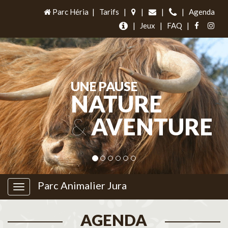
Parc Héria
|
Tarifs
|
|
|
|
Agenda
|
Jeux
|
FAQ
|
UNE PAUSE
NATURE
&
AVENTURE
Parc Animalier Jura
AGENDA