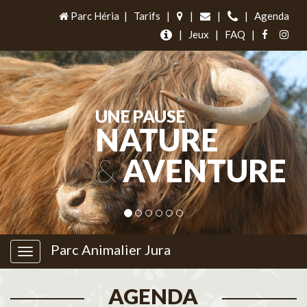
Parc Héria
|
Tarifs
|
|
|
|
Agenda
|
Jeux
|
FAQ
|
UNE PAUSE
NATURE
&
AVENTURE
Parc Animalier Jura
AGENDA