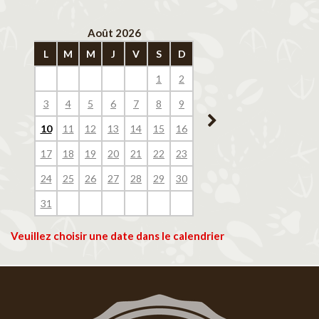
Août 2026
Septembre 202
L
M
M
J
V
S
D
L
M
M
J
V
1
2
1
2
3
4
3
4
5
6
7
8
9
7
8
9
10
11
10
11
12
13
14
15
16
14
15
16
17
18
17
18
19
20
21
22
23
21
22
23
24
25
24
25
26
27
28
29
30
28
29
30
31
Veuillez choisir une date dans le calendrier