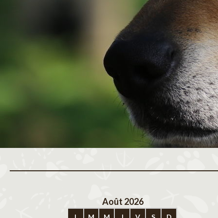
Août 2026
Sep
L
M
M
J
V
S
D
L
M