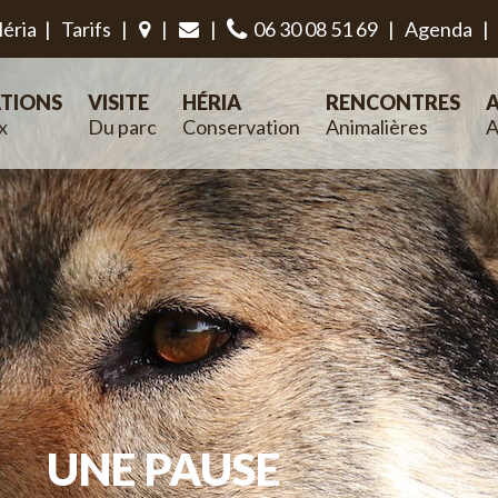
éria
|
Tarifs
|
|
|
06 30 08 51 69
|
Agenda
|
TIONS
VISITE
HÉRIA
RENCONTRES
A
x
Du parc
Conservation
Animalières
A
UNE PAUSE