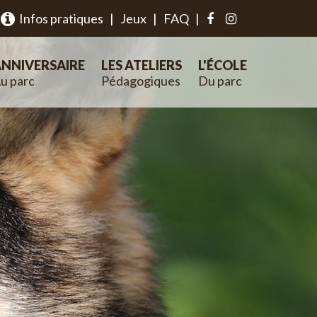
Infos pratiques
|
Jeux
|
FAQ
|
NNIVERSAIRE
LES ATELIERS
L'ÉCOLE
u parc
Pédagogiques
Du parc