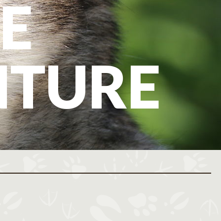
E
NTURE
ovembre 2026
Décembre 2026
M
J
V
S
D
L
M
M
J
V
S
D
L
M