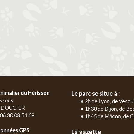
2
3
4
5
6
1
2
3
4
9
10
11
12
13
5
6
7
8
9
10
11
2
3
16
17
18
19
20
12
13
14
15
16
17
18
9
10
23
24
25
26
27
19
20
21
22
23
24
25
16
17
30
26
27
28
29
30
31
23
24
30
nimalier du Hérisson
Le parc se situe à :
essous
• 2h de Lyon, de Vesou
0 DOUCIER
• 1h30 de Dijon, de B
: 06.30.08.51.69
• 1h45 de Mâcon, de C
onnées GPS
La gazette