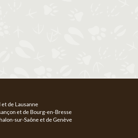
1
1
2
3
4
5
6
4
5
6
7
8
7
8
9
10
11
12
13
4
5
11
12
13
14
15
14
15
16
17
18
19
20
11
1
18
19
20
21
22
21
22
23
24
25
26
27
18
1
25
26
27
28
29
28
29
30
31
25
2
l et de Lausanne
esançon et de Bourg-en-Bresse
halon-sur-Saône et de Genève