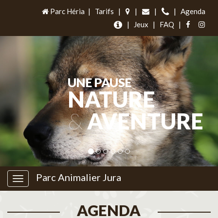
Parc Héria
|
Tarifs
|
|
|
|
Agenda
|
Jeux
|
FAQ
|
UNE PAUSE
NATURE
&
AVENTURE
Parc Animalier Jura
AGENDA