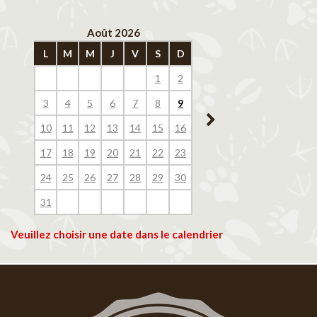
Août 2026
Septembre 202
L
M
M
J
V
S
D
L
M
M
J
V
1
2
1
2
3
4
3
4
5
6
7
8
9
7
8
9
10
11
10
11
12
13
14
15
16
14
15
16
17
18
17
18
19
20
21
22
23
21
22
23
24
25
24
25
26
27
28
29
30
28
29
30
31
Veuillez choisir une date dans le calendrier