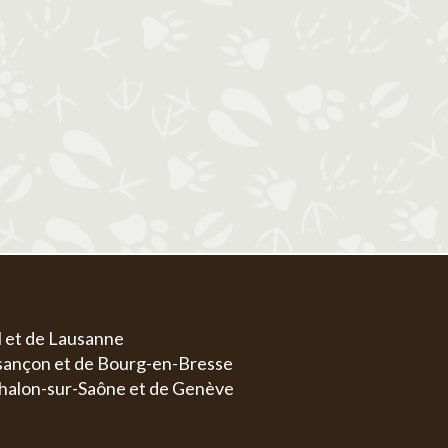
1
1
2
3
4
5
6
4
5
6
7
8
7
8
9
10
11
12
13
4
5
11
12
13
14
15
14
15
16
17
18
19
20
11
1
18
19
20
21
22
21
22
23
24
25
26
27
18
1
25
26
27
28
29
28
29
30
31
25
2
l et de Lausanne
esançon et de Bourg-en-Bresse
halon-sur-Saône et de Genève