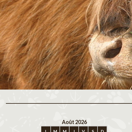
Août 2026
Sep
L
M
M
J
V
S
D
L
M