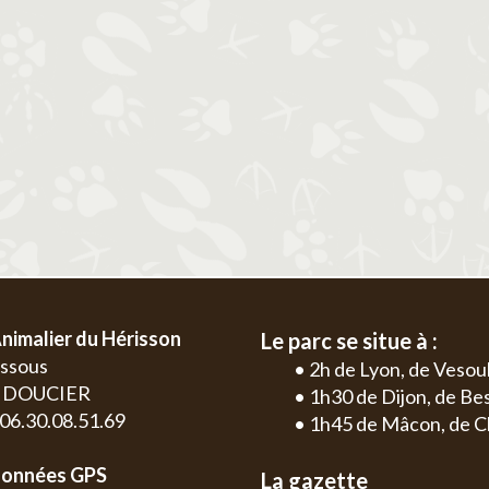
2
3
4
5
6
1
2
3
4
9
10
11
12
13
5
6
7
8
9
10
11
2
3
16
17
18
19
20
12
13
14
15
16
17
18
9
10
23
24
25
26
27
19
20
21
22
23
24
25
16
17
30
26
27
28
29
30
31
23
24
30
nimalier du Hérisson
Le parc se situe à :
essous
• 2h de Lyon, de Vesou
0 DOUCIER
• 1h30 de Dijon, de B
: 06.30.08.51.69
• 1h45 de Mâcon, de C
onnées GPS
La gazette