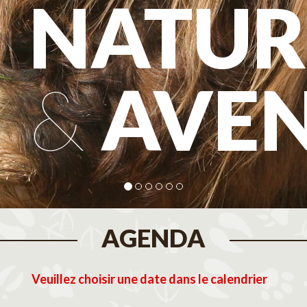
NATUR
&
AVE
AGENDA
Veuillez choisir une date dans le calendrier
tembre 2026
Octobre 2026
N
M
J
V
S
D
L
M
M
J
V
S
D
L
M