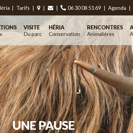
éria
|
Tarifs
|
|
|
06 30 08 51 69
|
Agenda
|
TIONS
VISITE
HÉRIA
RENCONTRES
A
x
Du parc
Conservation
Animalières
A
UNE PAUSE