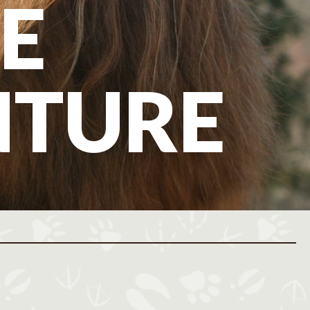
E
NTURE
ovembre 2026
Décembre 2026
M
J
V
S
D
L
M
M
J
V
S
D
L
M