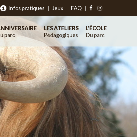
Infos pratiques
|
Jeux
|
FAQ
|
NNIVERSAIRE
LES ATELIERS
L'ÉCOLE
u parc
Pédagogiques
Du parc