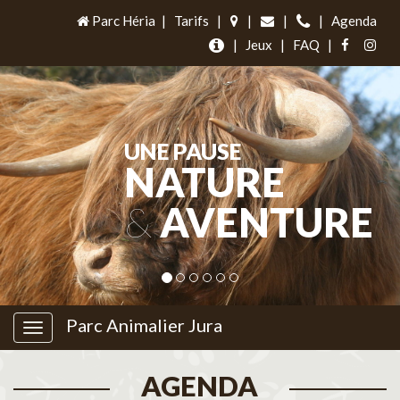
Parc Héria
|
Tarifs
|
|
|
|
Agenda
|
Jeux
|
FAQ
|
UNE PAUSE
NATURE
&
AVENTURE
Parc Animalier Jura
AGENDA