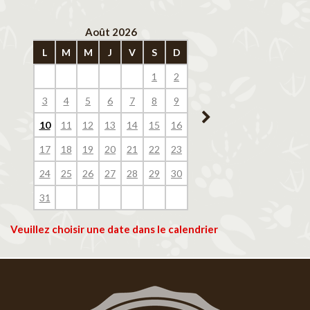
Août 2026
Septembre 202
L
M
M
J
V
S
D
L
M
M
J
V
1
2
1
2
3
4
3
4
5
6
7
8
9
7
8
9
10
11
10
11
12
13
14
15
16
14
15
16
17
18
17
18
19
20
21
22
23
21
22
23
24
25
24
25
26
27
28
29
30
28
29
30
31
Veuillez choisir une date dans le calendrier