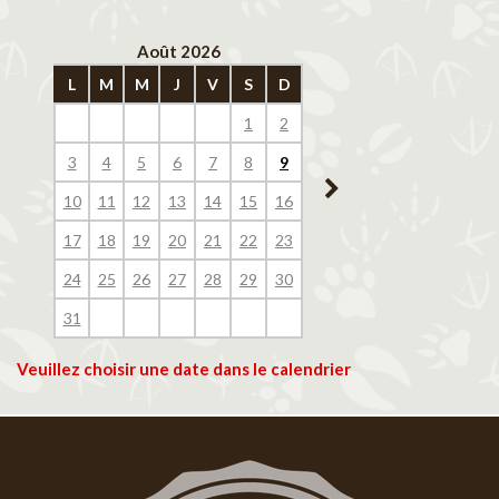
Août 2026
Septembre 202
L
M
M
J
V
S
D
L
M
M
J
V
1
2
1
2
3
4
3
4
5
6
7
8
9
7
8
9
10
11
10
11
12
13
14
15
16
14
15
16
17
18
17
18
19
20
21
22
23
21
22
23
24
25
24
25
26
27
28
29
30
28
29
30
31
Veuillez choisir une date dans le calendrier