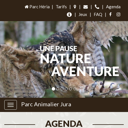
Parc Héria
|
Tarifs
|
|
|
|
Agenda
|
Jeux
|
FAQ
|
UNE PAUSE
NATURE
&
AVENTURE
Parc Animalier Jura
AGENDA