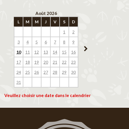
Août 2026
Septembre 202
L
M
M
J
V
S
D
L
M
M
J
V
1
2
1
2
3
4
3
4
5
6
7
8
9
7
8
9
10
11
10
11
12
13
14
15
16
14
15
16
17
18
17
18
19
20
21
22
23
21
22
23
24
25
24
25
26
27
28
29
30
28
29
30
31
Veuillez choisir une date dans le calendrier