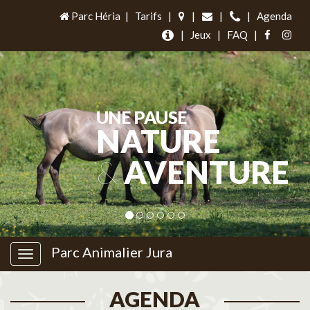
Parc Héria
|
Tarifs
|
|
|
|
Agenda
|
Jeux
|
FAQ
|
UNE PAUSE
NATURE
&
AVENTURE
Parc Animalier Jura
AGENDA