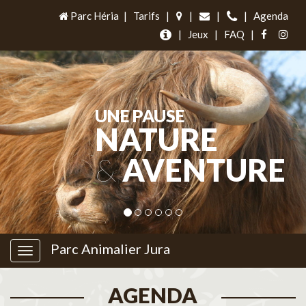
Parc Héria
|
Tarifs
|
|
|
|
Agenda
|
Jeux
|
FAQ
|
UNE PAUSE
NATURE
&
AVENTURE
Parc Animalier Jura
AGENDA