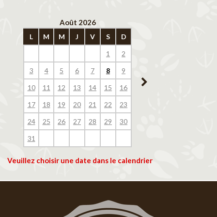
Août 2026
Septembre 202
L
M
M
J
V
S
D
L
M
M
J
V
1
2
1
2
3
4
3
4
5
6
7
8
9
7
8
9
10
11
10
11
12
13
14
15
16
14
15
16
17
18
17
18
19
20
21
22
23
21
22
23
24
25
24
25
26
27
28
29
30
28
29
30
31
Veuillez choisir une date dans le calendrier