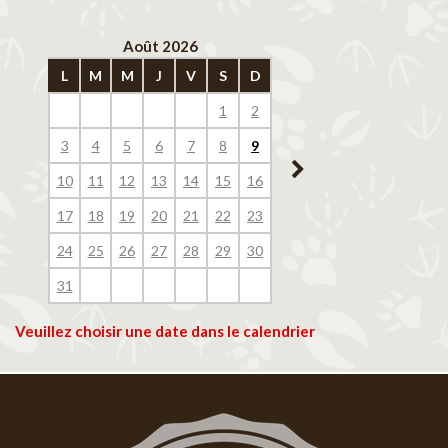
Août 2026
Septembre 202
L
M
M
J
V
S
D
L
M
M
J
V
1
2
1
2
3
4
3
4
5
6
7
8
9
7
8
9
10
11
10
11
12
13
14
15
16
14
15
16
17
18
17
18
19
20
21
22
23
21
22
23
24
25
24
25
26
27
28
29
30
28
29
30
31
Veuillez choisir une date dans le calendrier