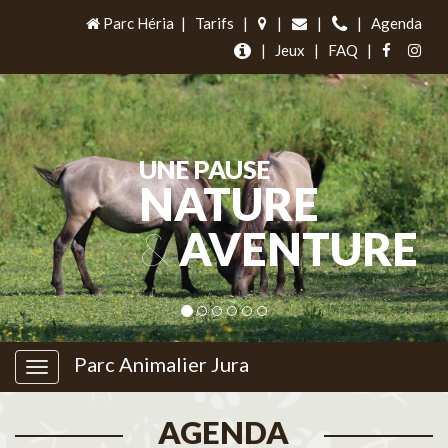
Parc Héria
|
Tarifs
|
|
|
|
Agenda
|
Jeux
|
FAQ
|
UNE PAUSE
NATURE
&
AVENTURE
Parc Animalier Jura
AGENDA