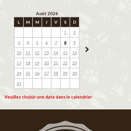
Août 2026
Septembre 202
L
M
M
J
V
S
D
L
M
M
J
V
1
2
1
2
3
4
3
4
5
6
7
8
9
7
8
9
10
11
10
11
12
13
14
15
16
14
15
16
17
18
17
18
19
20
21
22
23
21
22
23
24
25
24
25
26
27
28
29
30
28
29
30
31
Veuillez choisir une date dans le calendrier