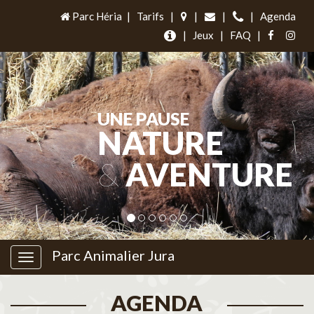
Parc Héria
|
Tarifs
|
|
|
|
Agenda
|
Jeux
|
FAQ
|
UNE PAUSE
NATURE
&
AVENTURE
Parc Animalier Jura
AGENDA