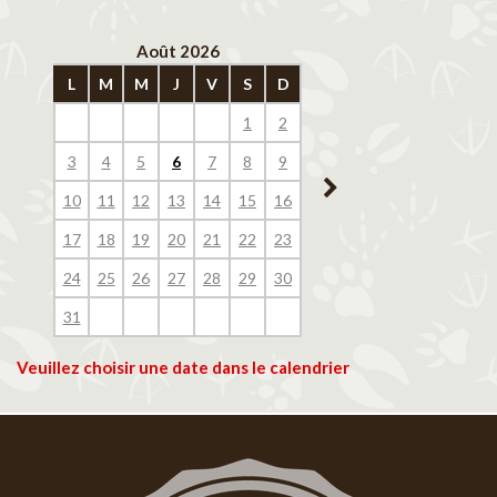
Août 2026
Septembre 202
L
M
M
J
V
S
D
L
M
M
J
V
1
2
1
2
3
4
3
4
5
6
7
8
9
7
8
9
10
11
10
11
12
13
14
15
16
14
15
16
17
18
17
18
19
20
21
22
23
21
22
23
24
25
24
25
26
27
28
29
30
28
29
30
31
Veuillez choisir une date dans le calendrier