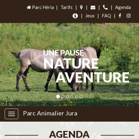
Parc Héria
|
Tarifs
|
|
|
|
Agenda
|
Jeux
|
FAQ
|
UNE PAUSE
NATURE
&
AVENTURE
Parc Animalier Jura
AGENDA