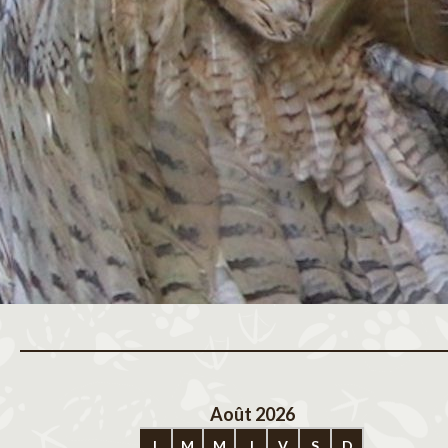
Août 2026
Sep
L
M
M
J
V
S
D
L
M