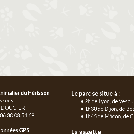
2
3
4
5
6
1
2
3
4
9
10
11
12
13
5
6
7
8
9
10
11
2
3
16
17
18
19
20
12
13
14
15
16
17
18
9
10
23
24
25
26
27
19
20
21
22
23
24
25
16
17
30
26
27
28
29
30
31
23
24
30
nimalier du Hérisson
Le parc se situe à :
essous
• 2h de Lyon, de Vesou
0 DOUCIER
• 1h30 de Dijon, de B
: 06.30.08.51.69
• 1h45 de Mâcon, de C
onnées GPS
La gazette