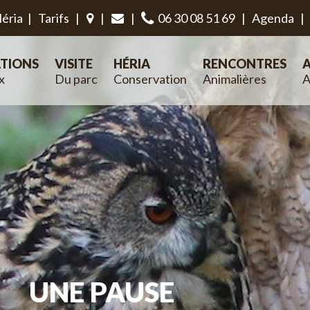
éria
|
Tarifs
|
|
|
06 30 08 51 69
|
Agenda
|
TIONS
VISITE
HÉRIA
RENCONTRES
A
x
Du parc
Conservation
Animalières
A
UNE PAUSE