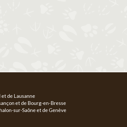
1
1
2
3
4
5
6
4
5
6
7
8
7
8
9
10
11
12
13
4
5
11
12
13
14
15
14
15
16
17
18
19
20
11
1
18
19
20
21
22
21
22
23
24
25
26
27
18
1
25
26
27
28
29
28
29
30
31
25
2
l et de Lausanne
esançon et de Bourg-en-Bresse
halon-sur-Saône et de Genève