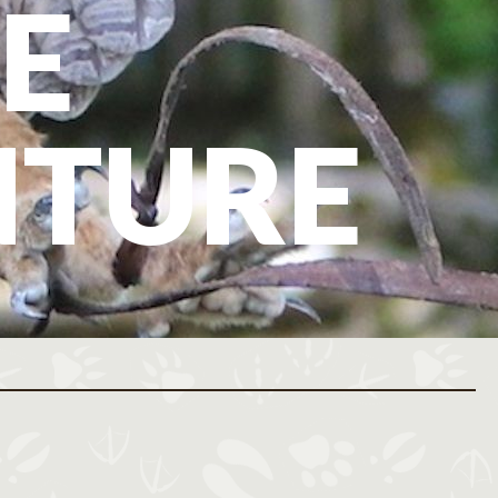
E
NTURE
ovembre 2026
Décembre 2026
M
J
V
S
D
L
M
M
J
V
S
D
L
M