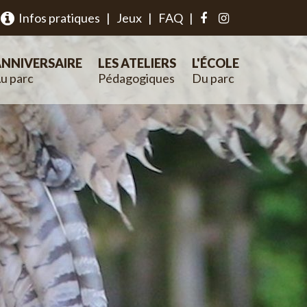
Infos pratiques
|
Jeux
|
FAQ
|
NNIVERSAIRE
LES ATELIERS
L'ÉCOLE
u parc
Pédagogiques
Du parc