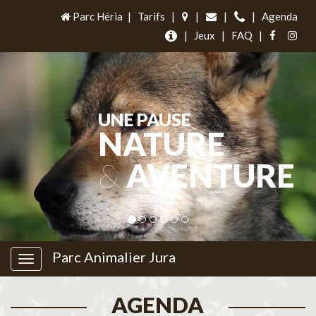
Parc Héria
|
Tarifs
|
|
|
|
Agenda
|
Jeux
|
FAQ
|
UNE PAUSE
NATURE
&
AVENTURE
Parc Animalier Jura
AGENDA