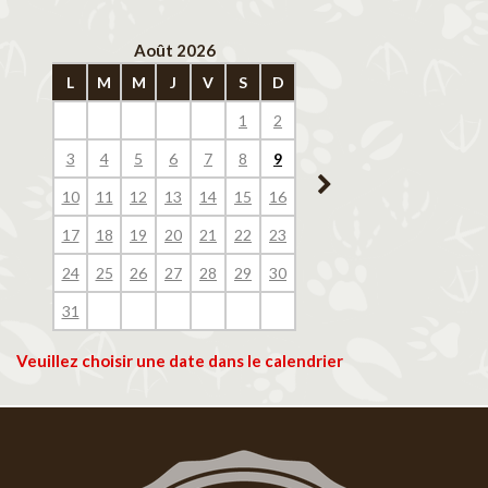
Août 2026
Septembre 202
L
M
M
J
V
S
D
L
M
M
J
V
1
2
1
2
3
4
3
4
5
6
7
8
9
7
8
9
10
11
10
11
12
13
14
15
16
14
15
16
17
18
17
18
19
20
21
22
23
21
22
23
24
25
24
25
26
27
28
29
30
28
29
30
31
Veuillez choisir une date dans le calendrier