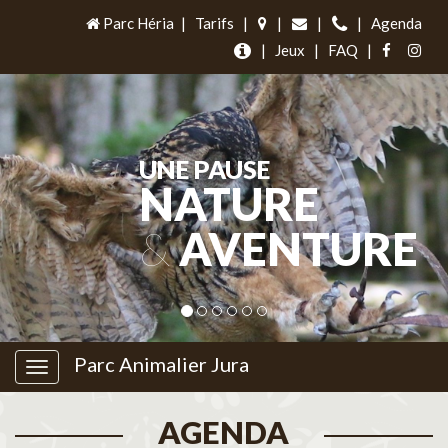
Parc Héria
|
Tarifs
|
|
|
|
Agenda
|
Jeux
|
FAQ
|
UNE PAUSE
NATURE
&
AVENTURE
Parc Animalier Jura
AGENDA