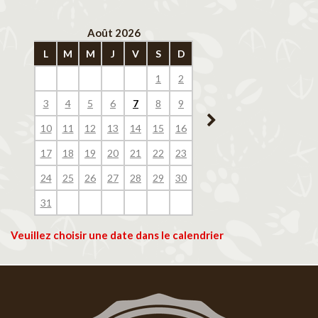
Août 2026
Septembre 202
L
M
M
J
V
S
D
L
M
M
J
V
1
2
1
2
3
4
3
4
5
6
7
8
9
7
8
9
10
11
10
11
12
13
14
15
16
14
15
16
17
18
17
18
19
20
21
22
23
21
22
23
24
25
24
25
26
27
28
29
30
28
29
30
31
Veuillez choisir une date dans le calendrier