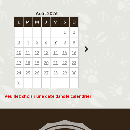
Août 2026
Septembre 202
L
M
M
J
V
S
D
L
M
M
J
V
1
2
1
2
3
4
3
4
5
6
7
8
9
7
8
9
10
11
10
11
12
13
14
15
16
14
15
16
17
18
17
18
19
20
21
22
23
21
22
23
24
25
24
25
26
27
28
29
30
28
29
30
31
Veuillez choisir une date dans le calendrier