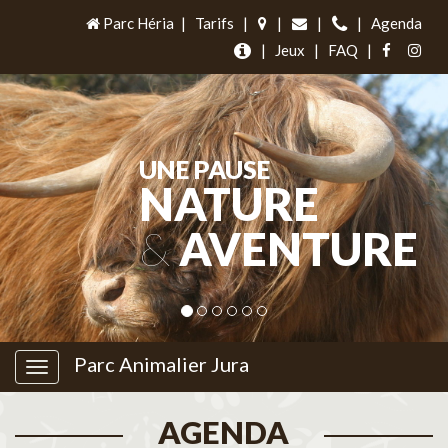
Parc Héria
|
Tarifs
|
|
|
|
Agenda
|
Jeux
|
FAQ
|
UNE PAUSE
NATURE
&
AVENTURE
Parc Animalier Jura
AGENDA