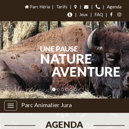
Parc Héria
|
Tarifs
|
|
|
|
Agenda
|
Jeux
|
FAQ
|
UNE PAUSE
NATURE
&
AVENTURE
Parc Animalier Jura
AGENDA