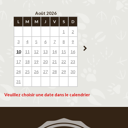
Août 2026
Septembre 202
L
M
M
J
V
S
D
L
M
M
J
V
1
2
1
2
3
4
3
4
5
6
7
8
9
7
8
9
10
11
10
11
12
13
14
15
16
14
15
16
17
18
17
18
19
20
21
22
23
21
22
23
24
25
24
25
26
27
28
29
30
28
29
30
31
Veuillez choisir une date dans le calendrier