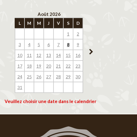
Août 2026
Septembre 202
L
M
M
J
V
S
D
L
M
M
J
V
1
2
1
2
3
4
3
4
5
6
7
8
9
7
8
9
10
11
10
11
12
13
14
15
16
14
15
16
17
18
17
18
19
20
21
22
23
21
22
23
24
25
24
25
26
27
28
29
30
28
29
30
31
Veuillez choisir une date dans le calendrier