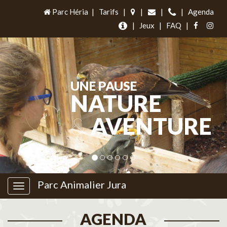
Parc Héria
|
Tarifs
|
|
|
|
Agenda
|
Jeux
|
FAQ
|
UNE PAUSE
NATURE
&
AVENTURE
Parc Animalier Jura
AGENDA